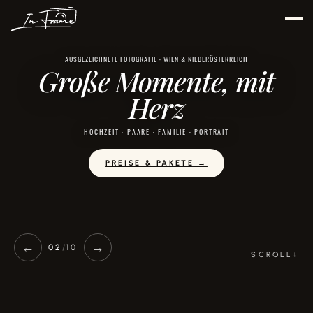
Zum
Inhalt
springen
AUSGEZEICHNETE FOTOGRAFIE · WIEN & NIEDERÖSTERREICH
Große Momente, mit
Herz
HOCHZEIT · PAARE · FAMILIE · PORTRAIT
PREISE & PAKETE →
←
→
02
/
10
SCROLL
↓