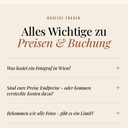
HÄUFIGE FRAGEN
Alles Wichtige zu
Preisen & Buchung
+
Was kostet ein Fotograf in Wien?
Das hängt vom Anlass ab. Bei In Frame beginnt
+
Sind eure Preise Endpreise - oder kommen
die Hochzeitsreportage bei
1.750 €
, ein
versteckte Kosten dazu?
Paarshooting kostet 350 €, ein Familienshooting ab
Es sind
Endpreise
.
Keine versteckten Kosten
und
350 € (die Kombi aus Schwangerschaft &
+
Bekommen wir alle Fotos - gibt es ein Limit?
kein künstliches Bilderlimit
. Die Anfahrt in Wien,
Newborn
600 €
) und ein individuelles Fotoshooting
Niederösterreich und Burgenland ist inklusive;
350 €. Alle Preise sind
Endpreise
- ohne Bilderlimit,
Es gibt
kein künstliches Limit
. Ihr bekommt alle