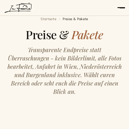
Zum
Inhalt
Startseite
Preise & Pakete
springen
Preise &
Pakete
Transparente Endpreise statt
Überraschungen - kein Bilderlimit, alle Fotos
bearbeitet, Anfahrt in Wien, Niederösterreich
und Burgenland inklusive. Wählt euren
Bereich oder seht euch die Preise auf einen
Blick an.
Hochzeit
Paare
Familie
→
Reportage & Portrait
Portrait
→
Verlobung & Editorial
→
Familie, Babybauch & Newborn
→
Kreativ & Individuell
ab 1.750 €
350 €
ab 350 €